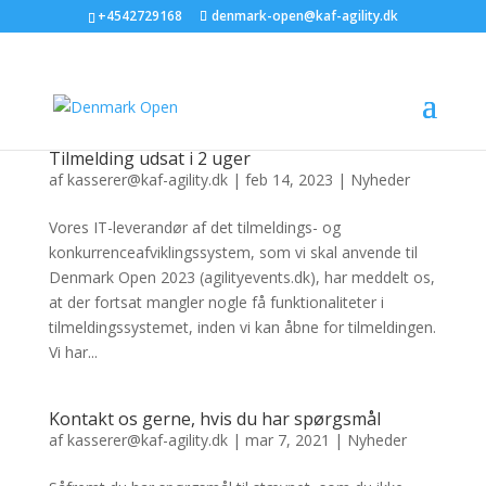
+4542729168
denmark-open@kaf-agility.dk
Tilmelding udsat i 2 uger
af
kasserer@kaf-agility.dk
|
feb 14, 2023
|
Nyheder
Vores IT-leverandør af det tilmeldings- og
konkurrenceafviklingssystem, som vi skal anvende til
Denmark Open 2023 (agilityevents.dk), har meddelt os,
at der fortsat mangler nogle få funktionaliteter i
tilmeldingssystemet, inden vi kan åbne for tilmeldingen.
Vi har...
Kontakt os gerne, hvis du har spørgsmål
af
kasserer@kaf-agility.dk
|
mar 7, 2021
|
Nyheder