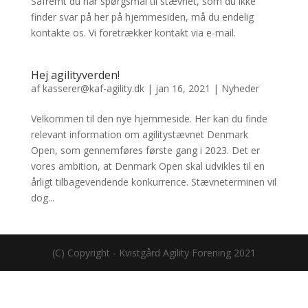
Såfremt du har spørgsmål til stævnet, som du ikke
finder svar på her på hjemmesiden, må du endelig
kontakte os. Vi foretrækker kontakt via e-mail.
Hej agilityverden!
af
kasserer@kaf-agility.dk
|
jan 16, 2021
|
Nyheder
Velkommen til den nye hjemmeside. Her kan du finde
relevant information om agilitystævnet Denmark
Open, som gennemføres første gang i 2023. Det er
vores ambition, at Denmark Open skal udvikles til en
årligt tilbagevendende konkurrence. Stævneterminen vil
dog...
(C) Copyright - Kvistgård Agility Forening 2021